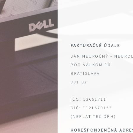
FAKTURAČNÉ ÚDAJE
JÁN NEUROČNÝ - NEURO
POD VÁLKOM 16
BRATISLAVA
831 07
IČO: 53661711
DIČ: 1121570153
(NEPLATITEĽ DPH)
KOREŠPONDENČNÁ ADRE